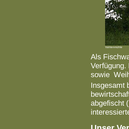
Vahlenmühle
Als
Fischw
Verfügung. 
sowie Weihe
Insgesamt b
bewirtschaf
abgefischt (
interessiert
Unser Ve